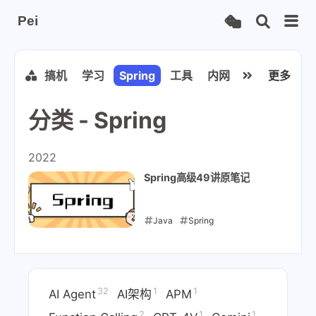
Pei
ocker
搞机
学习
Spring
工具
内网穿透
娱乐
更多
n
分类 - Spring
2022
Spring高级49讲原笔记
Java
Spring
2022-03-28
32
1
1
AI Agent
AI架构
APM
2
1
1