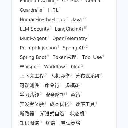
Function Calling
GPT-4V
Gemini
1
1
Guardrails
HITL
2
27
Human-in-the-Loop
Java
1
19
LLM Security
LangChain4j
1
1
Multi-Agent
OpenTelemetry
1
22
Prompt Injection
Spring AI
6
1
1
Spring Boot
Token管理
Tool Use
1
1
2
Whisper
Workflow
blog
2
1
2
上下文工程
人机协作
分布式系统
1
1
1
可观测性
命令行
多模态
2
1
1
学习路线
安全防护
容错
1
5
1
开发者体验
成本优化
效率工具
1
1
1
断路器
渐进式自治
状态机
3
1
1
知识图谱
终端
重试策略